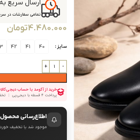
ارسال سریع به
تمامی سفارشات در سریع
4.480.000
تومان
سایز
3
42
41
40
اطلاع‌رسانی محصول
موجود شد یا تخفیف خورد، 