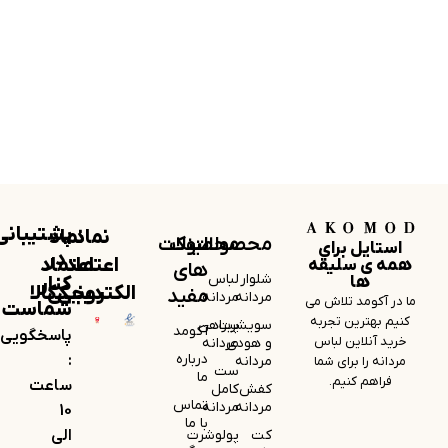
پشتیبانی
نماد
نماد
محصولات
لینک
محصولات
استایل برای
در
اعتماد
اعتماد
همه ی سلیقه
های
شلوار
لباس
کنار
ها
الکترونیکی
دیجی‌کالا
مفید
مردانه
مردانه
ما در آکومد تلاش می
شماست
کنیم بهترین تجربه
سویشرت
پیراهن
آکومد
پاسخگویی
خرید آنلاین لباس
و هودی
مردانه
درباره
:
مردانه
مردانه را برای شما
ست
ما
فراهم کنیم.
ساعت
کفش
کامل
تماس
مردانه
مردانه
10
با ما
کت
پولوشرت
الی