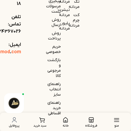
پیگیری
تک
مردانه
18
مرسولات
مردانه
تیشرت
پست
کت
مردانه
تلفن
روش
چرم
پلیور
تماس:
ارسال
مردانه
مردانه
34367026
روش
پرداخت
ایمیل:
حریم
خصوصی
com
.
omod
بازگشت
و
مرجوعی
کالا
راهنمای
انتخاب
سایز
راهنمای
خرید
اقساطی
منو
فروشگاه
خانه
سبد خرید
پروفایل