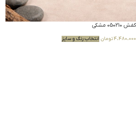
کفش 050210 مشکی
4.480.000
تومان
انتخاب رنگ و سایز