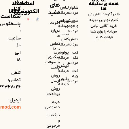
در
اعتماد
اعتماد
همه ی سلیقه
های
شلوار
لباس
کنار
ها
الکترونیکی
دیجی‌کالا
مفید
مردانه
مردانه
ما در آکومد تلاش می
شماست
کنیم بهترین تجربه
سویشرت
پیراهن
آکومد
پاسخگویی
خرید آنلاین لباس
و هودی
مردانه
درباره
:
مردانه
مردانه را برای شما
ست
ما
فراهم کنیم.
ساعت
کفش
کامل
تماس
مردانه
مردانه
10
با ما
کت
پولوشرت
الی
پیگیری
تک
مردانه
18
مرسولات
مردانه
تیشرت
پست
کت
مردانه
تلفن
روش
چرم
پلیور
تماس:
ارسال
مردانه
مردانه
34367026
روش
پرداخت
ایمیل:
حریم
خصوصی
com
.
omod
بازگشت
و
مرجوعی