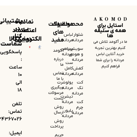
پشتیبانی
نماد
نماد
محصولات
لینک
محصولات
استایل برای
در
اعتماد
اعتماد
همه ی سلیقه
های
شلوار
لباس
کنار
ها
الکترونیکی
دیجی‌کالا
مفید
مردانه
مردانه
ما در آکومد تلاش می
شماست
کنیم بهترین تجربه
سویشرت
پیراهن
آکومد
پاسخگویی
خرید آنلاین لباس
و هودی
مردانه
درباره
:
مردانه
مردانه را برای شما
ست
ما
فراهم کنیم.
ساعت
کفش
کامل
تماس
مردانه
مردانه
10
با ما
کت
پولوشرت
الی
پیگیری
تک
مردانه
18
مرسولات
مردانه
تیشرت
پست
کت
مردانه
تلفن
روش
چرم
پلیور
تماس:
ارسال
مردانه
مردانه
34367026
روش
پرداخت
ایمیل:
حریم