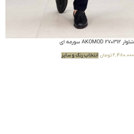
شلوار AKOMOD 270312 سورمه ای
2.480.000
تومان
انتخاب رنگ و سایز