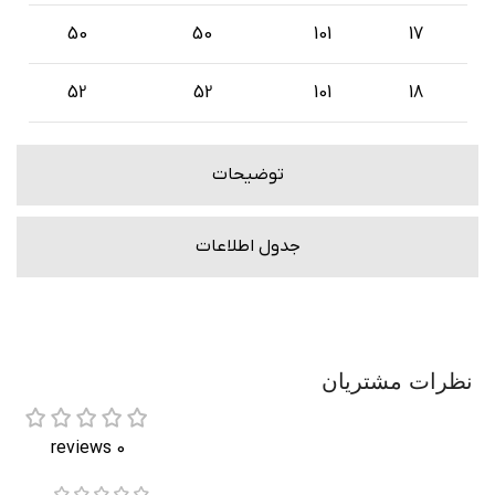
50
50
101
17
52
52
101
18
توضیحات
جدول اطلاعات
نظرات مشتریان
0 reviews