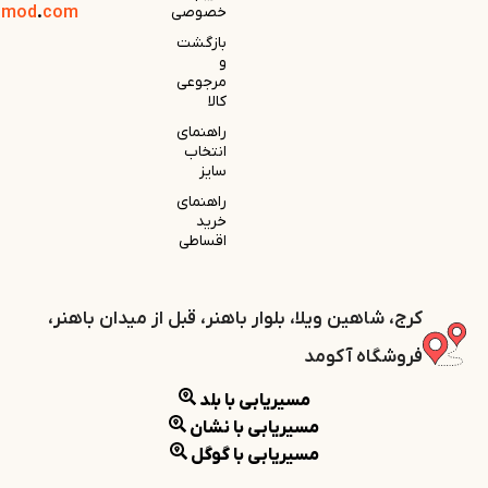
خصوصی
com
.
omod
بازگشت
و
مرجوعی
کالا
راهنمای
انتخاب
سایز
راهنمای
خرید
اقساطی
کرج، شاهین ویلا، بلوار باهنر، قبل از میدان باهنر،
فروشگاه آکومد
مسیریابی با بلد
مسیریابی با نشان
مسیریابی با گوگل