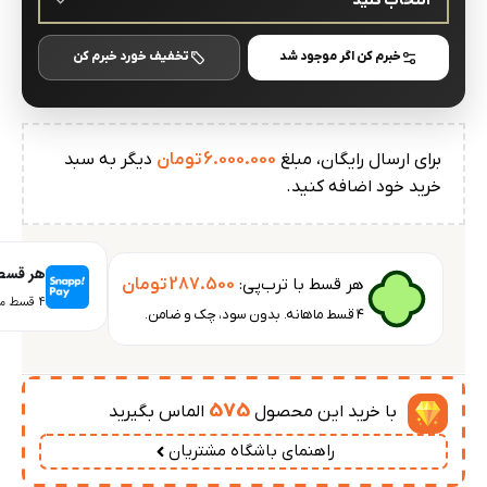
خبرم کن اگر موجود شد
تخفیف خورد خبرم کن
برای ارسال رایگان، مبلغ
6.000.000
تومان
دیگر به سبد
خرید خود اضافه کنید.
هر قسط 
هر قسط با ترب‌پی:
287.500
تومان
۴ قسط ماهانه. بدون سود، چک و ضامن.
۴ قسط ماهانه. بدون سود، چک و ضامن.
575
با خرید این محصول
الماس بگیرید
راهنمای باشگاه مشتریان