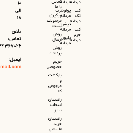
تماس
مردانه
مردانه
10
با ما
کت
پولوشرت
الی
پیگیری
تک
مردانه
18
مرسولات
مردانه
تیشرت
پست
کت
مردانه
تلفن
روش
چرم
پلیور
تماس:
ارسال
مردانه
مردانه
34367026
روش
پرداخت
ایمیل:
حریم
خصوصی
com
.
omod
بازگشت
و
مرجوعی
کالا
راهنمای
انتخاب
سایز
راهنمای
خرید
اقساطی