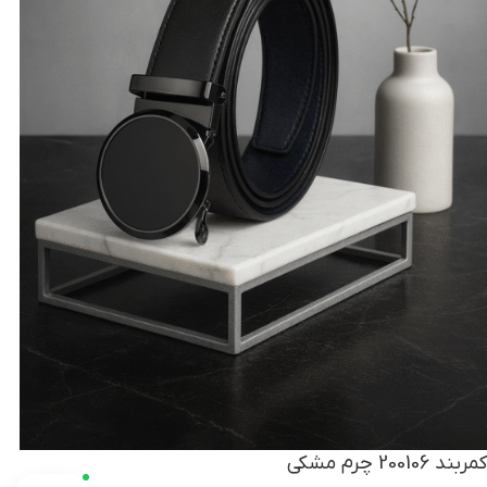
برای انتخاب سایز مطمئن نیستی؟
‹
من کمکت می‌کنم 👋
کمربند 200106‏ ‏چرم‏ ‏مشکی‏