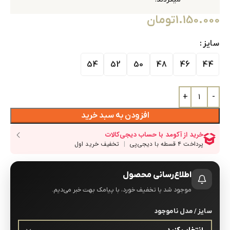
1.150.000
تومان
سایز
54
52
50
48
46
44
افزودن به سبد خرید
اطلاع‌رسانی محصول
موجود شد یا تخفیف خورد، با پیامک بهت خبر می‌دیم.
سایز / مدل ناموجود