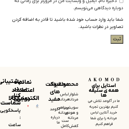
ذخیره نام، ایمیل و وبسایت من در مرورگر برای زمانی که
دوباره دیدگاهی می‌نویسم.
شما باید وارد حساب خود شده باشید تا قادر به اضافه کردن
تصاویر در نظرات باشید.
پشتیبانی
نماد
نماد
محصولات
لینک
محصولات
استایل برای
در
اعتماد
اعتماد
همه ی سلیقه
های
شلوار
لباس
کنار
ها
الکترونیکی
دیجی‌کالا
مفید
مردانه
مردانه
ما در آکومد تلاش می
شماست
کنیم بهترین تجربه
سویشرت
پیراهن
آکومد
پاسخگویی
خرید آنلاین لباس
و هودی
مردانه
درباره
:
مردانه
مردانه را برای شما
ست
ما
فراهم کنیم.
ساعت
کفش
کامل