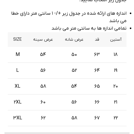
اندازه های ارائه شده در جدول زیر +/- ۱ سانتی متر دارای خطا
می باشد
تمامی اندازه ها به سانتی متر می باشد
آستین
قد
عرض شانه
عرض سینه
SIZE
M
54
50
63
18
L
56
52
64
19
XL
58
54
65
20
2XL
60
56
66
21
3XL
62
58
67
22