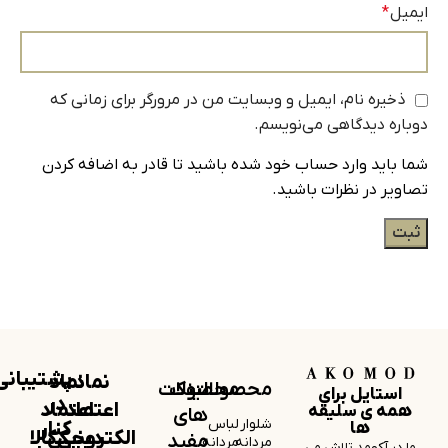
ایمیل
*
ذخیره نام، ایمیل و وبسایت من در مرورگر برای زمانی که
دوباره دیدگاهی می‌نویسم.
شما باید وارد حساب خود شده باشید تا قادر به اضافه کردن
تصاویر در نظرات باشید.
پشتیبانی
نماد
نماد
محصولات
لینک
محصولات
استایل برای
در
اعتماد
اعتماد
همه ی سلیقه
های
شلوار
لباس
کنار
ها
الکترونیکی
دیجی‌کالا
مفید
مردانه
مردانه
ما در آکومد تلاش می